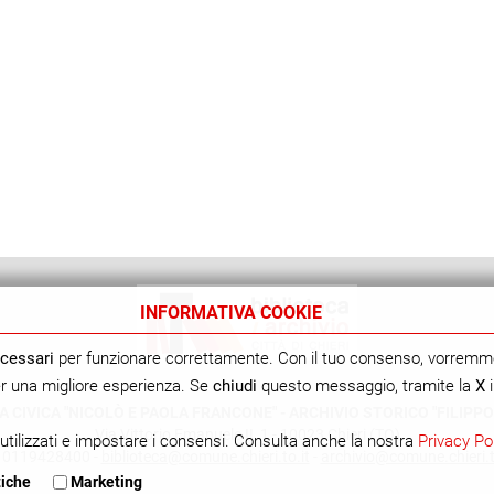
INFORMATIVA COOKIE
cessari
per funzionare correttamente. Con il tuo consenso, vorremm
per una migliore esperienza. Se
chiudi
questo messaggio, tramite la
X
i
A CIVICA "NICOLÒ E PAOLA FRANCONE" - ARCHIVIO STORICO "FILIPPO
Via Vittorio Emanuele II, 1 - 10023 Chieri (TO)
utilizzati e impostare i consensi. Consulta anche la nostra
Privacy Po
. 0119428400 -
biblioteca@comune.chieri.to.it
-
archivio@comune.chieri.t
tiche
Marketing