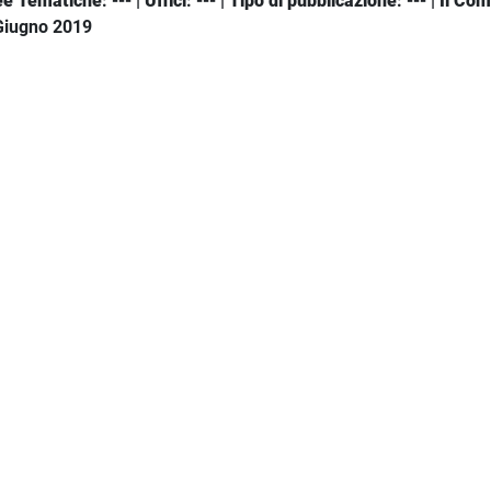
ee Tematiche
: --- |
Uffici
: --- |
Tipo di pubblicazione
: --- |
Il Co
 Giugno 2019