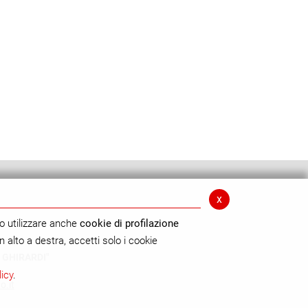
x
o utilizzare anche
cookie di profilazione
n alto a destra, accetti solo i cookie
 GHIRARDI"
licy
.
o.it