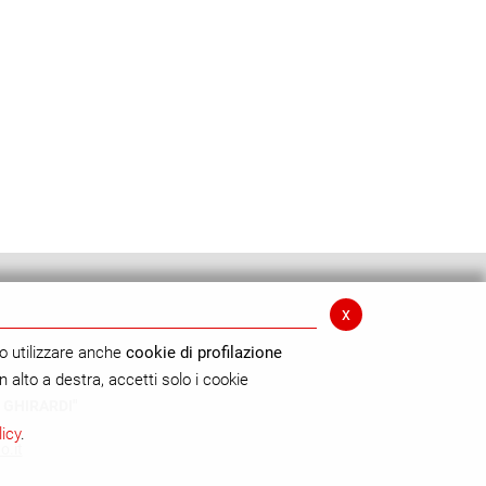
x
o utilizzare anche
cookie di profilazione
n alto a destra, accetti solo i cookie
 GHIRARDI"
licy
.
o.it