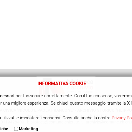
INFORMATIVA COOKIE
cessari
per funzionare correttamente. Con il tuo consenso, vorremm
per una migliore esperienza. Se
chiudi
questo messaggio, tramite la
X
i
A CIVICA "NICOLÒ E PAOLA FRANCONE" - ARCHIVIO STORICO "FILIPPO
Via Vittorio Emanuele II, 1 - 10023 Chieri (TO)
utilizzati e impostare i consensi. Consulta anche la nostra
Privacy Po
. 0119428400 -
biblioteca@comune.chieri.to.it
-
archivio@comune.chieri.t
tiche
Marketing