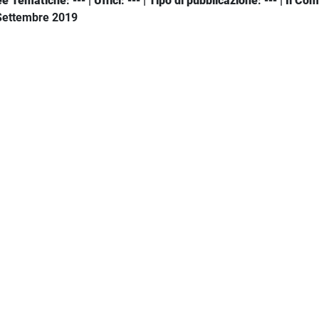
ee Tematiche
: --- |
Uffici
: --- |
Tipo di pubblicazione
: --- |
Il Co
 Settembre 2019