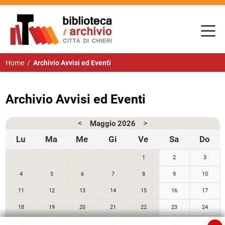
Home
/
Archivio Avvisi ed Eventi
Archivio Avvisi ed Eventi
<
>
Maggio
2026
Lu
Ma
Me
Gi
Ve
Sa
Do
1
2
3
4
5
6
7
8
9
10
11
12
13
14
15
16
17
18
19
20
21
22
23
24
25
26
27
28
29
30
31