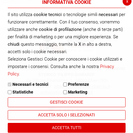
x
INFORMATIVA COOKIE
Il sito utilizza
cookie tecnici
o tecnologie simili
necessari
per
funzionare correttamente. Con il tuo consenso, vorremmo
utilizzare anche
cookie di profilazione
(anche di terze parti)
per finalità di marketing o per una migliore esperienza. Se
chiudi
questo messaggio, tramite la
X
in alto a destra,
accetti solo i cookie necessari.
Seleziona Gestisci Cookie per conoscere i cookie utilizzati e
impostare i consensi. Consulta anche la nostra
Privacy
BIBLIOTECA CIVICA "NICOLÒ E PAOLA FRANCONE" - ARCHIVIO
Policy
.
STORICO "FILIPPO GHIRARDI"
Via Vittorio Emanuele II, 1 - 10023 Chieri (TO)
Necessari e tecnici
Preferenze
tel. 0119428400 -
biblioteca@comune.chieri.to.it
-
Statistiche
Marketing
archivio@comune.chieri.to.it
GESTISCI COOKIE
ACCETTA SOLO I SELEZIONATI
ACCETTA TUTTI
Cookie Policy
Privacy Policy
Dichiarazione di accessibilità