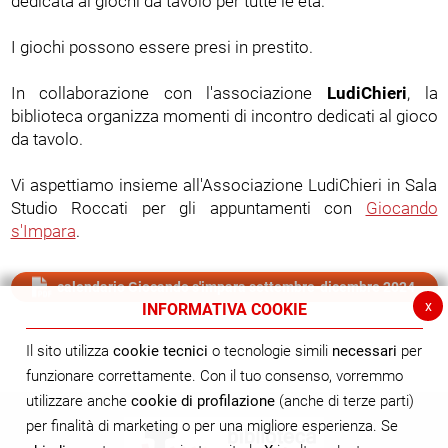
dedicata ai giochi da tavolo per tutte le età.
I giochi possono essere presi in prestito.
In collaborazione con l'associazione
LudiChieri
, la
biblioteca organizza momenti di incontro dedicati al gioco
da tavolo.
Vi aspettiamo insieme all'Associazione LudiChieri in Sala
Studio Roccati per gli appuntamenti con
Giocando
s'Impara
.
calendario Giocando s'impara settembre-dicembre 2024
x
INFORMATIVA COOKIE
Il sito utilizza
cookie tecnici
o tecnologie simili
necessari
per
funzionare correttamente. Con il tuo consenso, vorremmo
utilizzare anche
cookie di profilazione
(anche di terze parti)
per finalità di marketing o per una migliore esperienza. Se