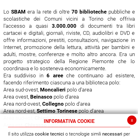
Lo
SBAM
era la rete di oltre
70 biblioteche
pubbliche e
scolastiche dei Comuni vicini a Torino che offriva
l’accesso a quasi
3.000.000
di documenti tra libri
cartacei e digitali, giornali, riviste, CD, audiolibri e DVD e
offre informazioni, prestiti, consultazioni, navigazione in
Internet, promozione della lettura, attività per bambini e
adulti, mostre, conferenze e molto altro ancora. Era un
progetto strategico della Regione Piemonte che lo
coordinava e lo sosteneva economicamente.
Era suddiviso in
6 aree
che continuano ad esistere,
facendo riferimento ciascuna a una biblioteca polo:
Area sud-ovest,
Moncalieri
polo d'area
Area ovest,
Beinasco
polo d'area
Area nord-ovest,
Collegno
polo d'area
Area nord-est,
Settimo Torinese
polo d'area
Area sud-est,
Chieri
polo d'area
x
INFORMATIVA COOKIE
Area est,
Chivasso
polo d'area
Il sito utilizza
cookie tecnici
o tecnologie simili
necessari
per