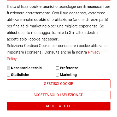
STORICO "FILIPPO GHIRARDI"
Il sito utilizza
cookie tecnici
o tecnologie simili
necessari
per
Via Vittorio Emanuele II, 1 - 10023 Chieri (TO)
funzionare correttamente. Con il tuo consenso, vorremmo
tel. 0119428400 -
biblioteca@comune.chieri.to.it
-
archivio@comune.chieri.to.it
utilizzare anche
cookie di profilazione
(anche di terze parti)
per finalità di marketing o per una migliore esperienza. Se
chiudi
questo messaggio, tramite la
X
in alto a destra,
accetti solo i cookie necessari.
Seleziona Gestisci Cookie per conoscere i cookie utilizzati e
Cookie Policy
Privacy Policy
Dichiarazione di accessibilità
impostare i consensi. Consulta anche la nostra
Privacy
Policy
.
Necessari e tecnici
Preferenze
Statistiche
Marketing
GESTISCI COOKIE
ACCETTA SOLO I SELEZIONATI
ACCETTA TUTTI