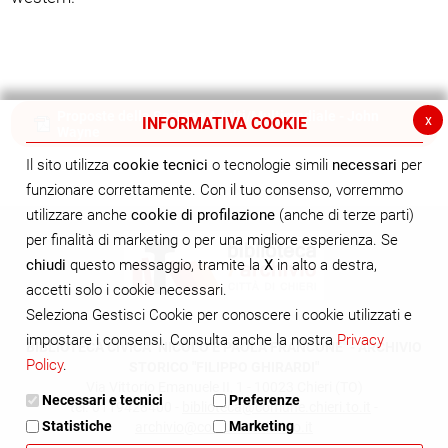
Proposte della Sezione Adulti/Multimediale - John
x
INFORMATIVA COOKIE
Wayne
Il sito utilizza
cookie tecnici
o tecnologie simili
necessari
per
funzionare correttamente. Con il tuo consenso, vorremmo
utilizzare anche
cookie di profilazione
(anche di terze parti)
per finalità di marketing o per una migliore esperienza. Se
chiudi
questo messaggio, tramite la
X
in alto a destra,
accetti solo i cookie necessari.
Seleziona Gestisci Cookie per conoscere i cookie utilizzati e
impostare i consensi. Consulta anche la nostra
Privacy
BIBLIOTECA CIVICA "NICOLÒ E PAOLA FRANCONE" - ARCHIVIO
Policy
.
STORICO "FILIPPO GHIRARDI"
Via Vittorio Emanuele II, 1 - 10023 Chieri (TO)
Necessari e tecnici
Preferenze
tel. 0119428400 -
biblioteca@comune.chieri.to.it
-
Statistiche
Marketing
archivio@comune.chieri.to.it