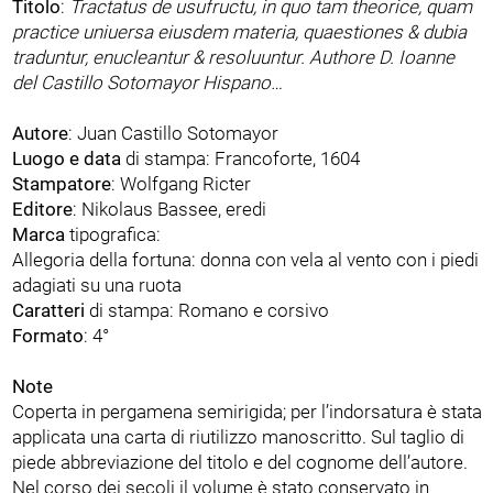
Titolo
:
Tractatus de usufructu, in quo tam theorice, quam
practice uniuersa eiusdem materia, quaestiones & dubia
traduntur, enucleantur & resoluuntur. Authore D. Ioanne
del Castillo Sotomayor Hispano…
Autore
: Juan Castillo Sotomayor
Luogo e data
di stampa: Francoforte, 1604
Stampatore
: Wolfgang Ricter
Editore
: Nikolaus Bassee, eredi
Marca
tipografica:
Allegoria della fortuna: donna con vela al vento con i piedi
adagiati su una ruota
Caratteri
di stampa: Romano e corsivo
Formato
: 4°
Note
Coperta in pergamena semirigida; per l’indorsatura è stata
applicata una carta di riutilizzo manoscritto. Sul taglio di
piede abbreviazione del titolo e del cognome dell’autore.
Nel corso dei secoli il volume è stato conservato in