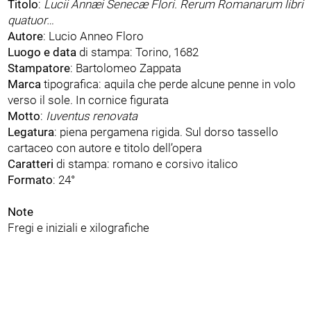
Titolo
:
Lucii Annæi Senecæ Flori. Rerum Romanarum libri
quatuor…
Autore
: Lucio Anneo Floro
Luogo e data
di stampa: Torino, 1682
Stampatore
: Bartolomeo Zappata
Marca
tipografica: aquila che perde alcune penne in volo
verso il sole. In cornice figurata
Motto
:
Iuventus renovata
Legatura
: piena pergamena rigida. Sul dorso tassello
cartaceo con autore e titolo dell’opera
Caratteri
di stampa: romano e corsivo italico
Formato
: 24°
Note
Fregi e iniziali e xilografiche