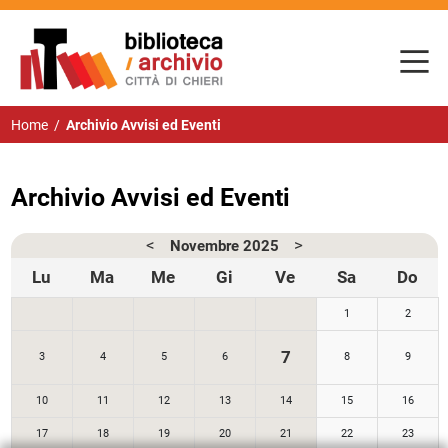
Home
/
Archivio Avvisi ed Eventi
Archivio Avvisi ed Eventi
<
>
Novembre
2025
Lu
Ma
Me
Gi
Ve
Sa
Do
1
2
7
3
4
5
6
8
9
10
11
12
13
14
15
16
17
18
19
20
21
22
23