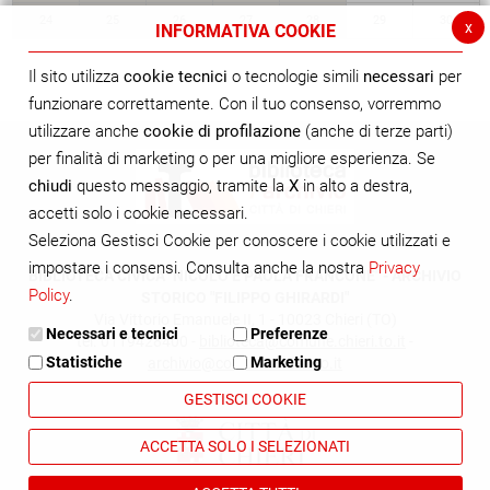
24
25
26
27
28
29
30
x
INFORMATIVA COOKIE
Il sito utilizza
cookie tecnici
o tecnologie simili
necessari
per
funzionare correttamente. Con il tuo consenso, vorremmo
utilizzare anche
cookie di profilazione
(anche di terze parti)
per finalità di marketing o per una migliore esperienza. Se
chiudi
questo messaggio, tramite la
X
in alto a destra,
accetti solo i cookie necessari.
Seleziona Gestisci Cookie per conoscere i cookie utilizzati e
impostare i consensi. Consulta anche la nostra
Privacy
BIBLIOTECA CIVICA "NICOLÒ E PAOLA FRANCONE" - ARCHIVIO
Policy
.
STORICO "FILIPPO GHIRARDI"
Via Vittorio Emanuele II, 1 - 10023 Chieri (TO)
Necessari e tecnici
Preferenze
tel. 0119428400 -
biblioteca@comune.chieri.to.it
-
Statistiche
Marketing
archivio@comune.chieri.to.it
GESTISCI COOKIE
ACCETTA SOLO I SELEZIONATI