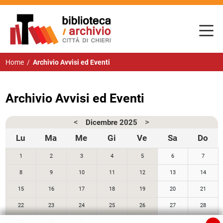
Home
/
Archivio Avvisi ed Eventi
Archivio Avvisi ed Eventi
<
>
Dicembre
2025
Lu
Ma
Me
Gi
Ve
Sa
Do
1
2
3
4
5
6
7
8
9
10
11
12
13
14
15
16
17
18
19
20
21
22
23
24
25
26
27
28
29
30
31