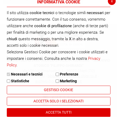
x
INFORMATIVA COOKIE
Il sito utilizza
cookie tecnici
o tecnologie simili
necessari
per
funzionare correttamente. Con il tuo consenso, vorremmo
utilizzare anche
cookie di profilazione
(anche di terze parti)
per finalità di marketing o per una migliore esperienza. Se
chiudi
questo messaggio, tramite la
X
in alto a destra,
accetti solo i cookie necessari.
Seleziona Gestisci Cookie per conoscere i cookie utilizzati e
impostare i consensi. Consulta anche la nostra
Privacy
BIBLIOTECA CIVICA "NICOLÒ E PAOLA FRANCONE" - ARCHIVIO
Policy
.
STORICO "FILIPPO GHIRARDI"
Via Vittorio Emanuele II, 1 - 10023 Chieri (TO)
Necessari e tecnici
Preferenze
tel. 0119428400 -
biblioteca@comune.chieri.to.it
-
Statistiche
Marketing
archivio@comune.chieri.to.it
GESTISCI COOKIE
ACCETTA SOLO I SELEZIONATI
ACCETTA TUTTI
Cookie Policy
Privacy Policy
Dichiarazione di accessibilità