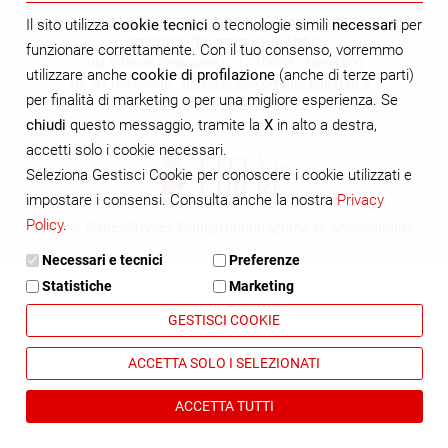
BIBLIOTECA CIVICA "NICOLÒ E PAOLA FRANCONE" - ARCHIVIO
Il sito utilizza
cookie tecnici
o tecnologie simili
necessari
per
STORICO "FILIPPO GHIRARDI"
funzionare correttamente. Con il tuo consenso, vorremmo
Via Vittorio Emanuele II, 1 - 10023 Chieri (TO)
utilizzare anche
cookie di profilazione
(anche di terze parti)
tel. 0119428400 -
biblioteca@comune.chieri.to.it
-
per finalità di marketing o per una migliore esperienza. Se
archivio@comune.chieri.to.it
chiudi
questo messaggio, tramite la
X
in alto a destra,
accetti solo i cookie necessari.
Seleziona Gestisci Cookie per conoscere i cookie utilizzati e
impostare i consensi. Consulta anche la nostra
Privacy
Policy
.
Cookie Policy
Privacy Policy
Dichiarazione di accessibilità
Necessari e tecnici
Preferenze
Statistiche
Marketing
GESTISCI COOKIE
ACCETTA SOLO I SELEZIONATI
ACCETTA TUTTI