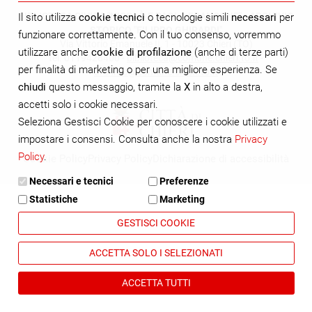
BIBLIOTECA CIVICA "NICOLÒ E PAOLA FRANCONE" - ARCHIVIO
Il sito utilizza
cookie tecnici
o tecnologie simili
necessari
per
STORICO "FILIPPO GHIRARDI"
funzionare correttamente. Con il tuo consenso, vorremmo
Via Vittorio Emanuele II, 1 - 10023 Chieri (TO)
utilizzare anche
cookie di profilazione
(anche di terze parti)
tel. 0119428400 -
biblioteca@comune.chieri.to.it
-
per finalità di marketing o per una migliore esperienza. Se
archivio@comune.chieri.to.it
chiudi
questo messaggio, tramite la
X
in alto a destra,
accetti solo i cookie necessari.
Seleziona Gestisci Cookie per conoscere i cookie utilizzati e
impostare i consensi. Consulta anche la nostra
Privacy
Policy
.
Cookie Policy
Privacy Policy
Dichiarazione di accessibilità
Necessari e tecnici
Preferenze
Statistiche
Marketing
GESTISCI COOKIE
ACCETTA SOLO I SELEZIONATI
ACCETTA TUTTI