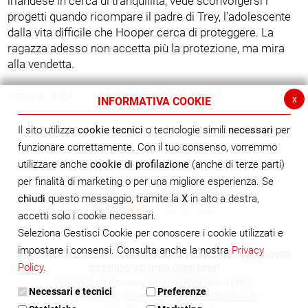
irlandese in cerca di tranquillità, vede sconvolgersi i
progetti quando ricompare il padre di Trey, l'adolescente
dalla vita difficile che Hooper cerca di proteggere. La
ragazza adesso non accetta più la protezione, ma mira
alla vendetta.
ottobre 2024
x
INFORMATIVA COOKIE
Il sito utilizza
cookie tecnici
o tecnologie simili
necessari
per
funzionare correttamente. Con il tuo consenso, vorremmo
utilizzare anche
cookie di profilazione
(anche di terze parti)
per finalità di marketing o per una migliore esperienza. Se
chiudi
questo messaggio, tramite la
X
in alto a destra,
accetti solo i cookie necessari.
Seleziona Gestisci Cookie per conoscere i cookie utilizzati e
impostare i consensi. Consulta anche la nostra
Privacy
BIBLIOTECA CIVICA "NICOLÒ E PAOLA FRANCONE" - ARCHIVIO
Policy
.
STORICO "FILIPPO GHIRARDI"
Via Vittorio Emanuele II, 1 - 10023 Chieri (TO)
Necessari e tecnici
Preferenze
tel. 0119428400 -
biblioteca@comune.chieri.to.it
-