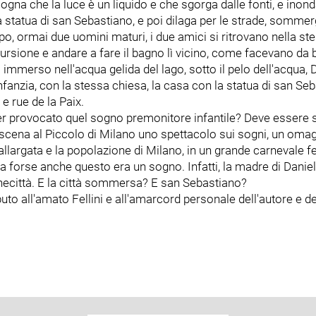
sogna che la luce è un liquido e che sgorga dalle fonti, e inond
 statua di san Sebastiano, e poi dilaga per le strade, sommer
po, ormai due uomini maturi, i due amici si ritrovano nella st
cursione e andare a fare il bagno lì vicino, come facevano da 
immerso nell'acqua gelida del lago, sotto il pelo dell'acqua
nfanzia, con la stessa chiesa, la casa con la statua di san Seb
e rue de la Paix.
 provocato quel sogno premonitore infantile? Deve essere stata
 scena al Piccolo di Milano uno spettacolo sui sogni, un omaggi
allargata e la popolazione di Milano, in un grande carnevale fe
forse anche questo era un sogno. Infatti, la madre di Daniel 
necittà. E la città sommersa? E san Sebastiano?
tributo all'amato Fellini e all'amarcord personale dell'autore e 