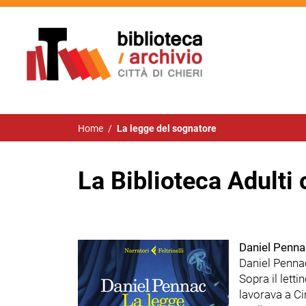
Home
/
La legge del sognatore
La Biblioteca Adulti 
Daniel Penna
Daniel Pennac
Sopra il lett
lavorava a Ci