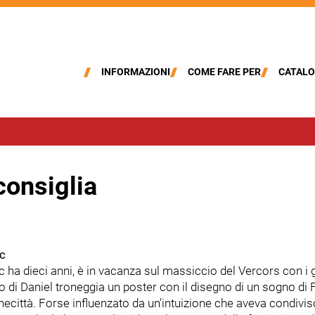
INFORMAZIONI
COME FARE PER
CATALO
consiglia
c
 ha dieci anni, è in vacanza sul massiccio del Vercors con i g
ino di Daniel troneggia un poster con il disegno di un sogno di 
necittà. Forse influenzato da un'intuizione che aveva condivis