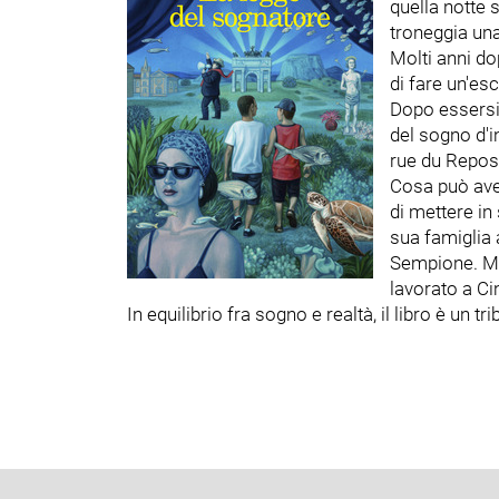
quella notte 
troneggia una
Molti anni do
di fare un'es
Dopo essersi 
del sogno d'i
rue du Repos 
Cosa può aver
di mettere in
sua famiglia 
Sempione. Ma 
lavorato a Ci
In equilibrio fra sogno e realtà, il libro è un 