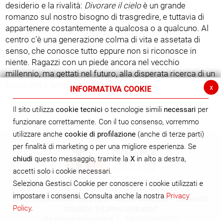
desiderio e la rivalità:
Divorare il cielo
è un grande
romanzo sul nostro bisogno di trasgredire, e tuttavia di
appartenere costantemente a qualcosa o a qualcuno. Al
centro c'è una generazione colma di vita e assetata di
senso, che conosce tutto eppure non si riconosce in
niente. Ragazzi con un piede ancora nel vecchio
millennio, ma gettati nel futuro, alla disperata ricerca di un
fuoco che li tenga accesi.
x
INFORMATIVA COOKIE
Il sito utilizza
cookie tecnici
o tecnologie simili
necessari
per
funzionare correttamente. Con il tuo consenso, vorremmo
utilizzare anche
cookie di profilazione
(anche di terze parti)
per finalità di marketing o per una migliore esperienza. Se
chiudi
questo messaggio, tramite la
X
in alto a destra,
accetti solo i cookie necessari.
Seleziona Gestisci Cookie per conoscere i cookie utilizzati e
impostare i consensi. Consulta anche la nostra
Privacy
BIBLIOTECA CIVICA "NICOLÒ E PAOLA FRANCONE" - ARCHIVIO
Policy
.
STORICO "FILIPPO GHIRARDI"
Via Vittorio Emanuele II, 1 - 10023 Chieri (TO)