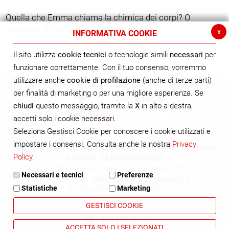
Quella che Emma chiama la chimica dei corpi? O
qualcosa di più misterioso e tenace?
x
INFORMATIVA COOKIE
Il sito utilizza
cookie tecnici
o tecnologie simili
necessari
per
funzionare correttamente. Con il tuo consenso, vorremmo
utilizzare anche
cookie di profilazione
(anche di terze parti)
per finalità di marketing o per una migliore esperienza. Se
chiudi
questo messaggio, tramite la
X
in alto a destra,
accetti solo i cookie necessari.
Seleziona Gestisci Cookie per conoscere i cookie utilizzati e
impostare i consensi. Consulta anche la nostra
Privacy
BIBLIOTECA CIVICA "NICOLÒ E PAOLA FRANCONE" - ARCHIVIO
Policy
.
STORICO "FILIPPO GHIRARDI"
Via Vittorio Emanuele II, 1 - 10023 Chieri (TO)
Necessari e tecnici
Preferenze
tel. 0119428400 -
biblioteca@comune.chieri.to.it
-
Statistiche
Marketing
archivio@comune.chieri.to.it
GESTISCI COOKIE
ACCETTA SOLO I SELEZIONATI