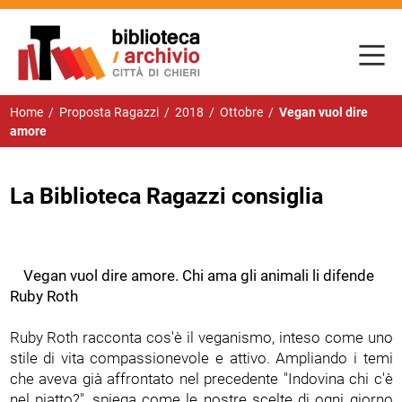
Home
/
Proposta Ragazzi
/
2018
/
Ottobre
/
Vegan vuol dire
amore
La Biblioteca Ragazzi consiglia
Vegan vuol dire amore. Chi ama gli animali li difende
Ruby Roth
Ruby Roth racconta cos'è il veganismo, inteso come uno
stile di vita compassionevole e attivo. Ampliando i temi
che aveva già affrontato nel precedente "Indovina chi c'è
nel piatto?", spiega come le nostre scelte di ogni giorno