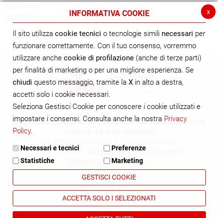
Novembre
x
INFORMATIVA COOKIE
Dicembre
Il sito utilizza
cookie tecnici
o tecnologie simili
necessari
per
funzionare correttamente. Con il tuo consenso, vorremmo
utilizzare anche
cookie di profilazione
(anche di terze parti)
per finalità di marketing o per una migliore esperienza. Se
chiudi
questo messaggio, tramite la
X
in alto a destra,
accetti solo i cookie necessari.
Seleziona Gestisci Cookie per conoscere i cookie utilizzati e
impostare i consensi. Consulta anche la nostra
Privacy
BIBLIOTECA CIVICA "NICOLÒ E PAOLA FRANCONE" - ARCHIVIO
Policy
.
STORICO "FILIPPO GHIRARDI"
Via Vittorio Emanuele II, 1 - 10023 Chieri (TO)
Necessari e tecnici
Preferenze
tel. 0119428400 -
biblioteca@comune.chieri.to.it
-
Statistiche
Marketing
archivio@comune.chieri.to.it
GESTISCI COOKIE
ACCETTA SOLO I SELEZIONATI