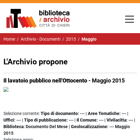
Home
/
Archivio - Documenti
/
2015
/
Maggio
L'Archivio propone
Il lavatoio pubblico nell'Ottocento
- Maggio 2015
Selezione corrente:
Tipo di documento
: --- |
Aree Tematiche
: --- |
Uffici
: --- |
Tipo di pubblicazione
: --- |
Il Comune
: --- |
Vivilacitta
: --- |
Biblioteca
: Documento Del Mese |
Geolocalizzazione
: --- Maggio
2015
Seleziona anno: