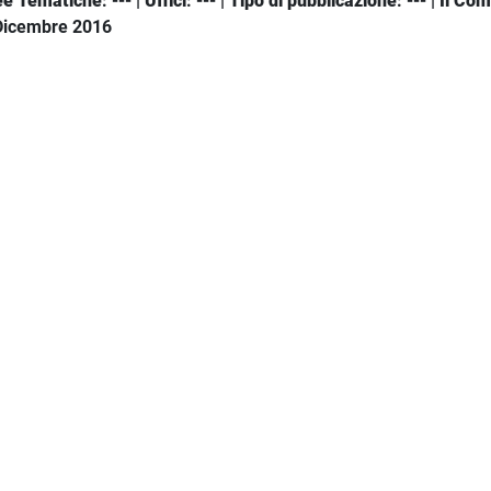
ee Tematiche
: --- |
Uffici
: --- |
Tipo di pubblicazione
: --- |
Il Co
 Dicembre 2016