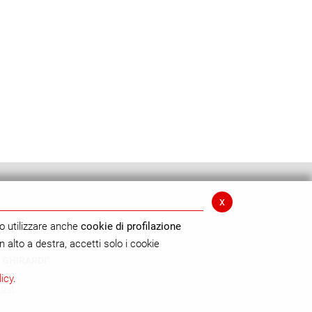
x
o utilizzare anche
cookie di profilazione
n alto a destra, accetti solo i cookie
 GHIRARDI"
licy
.
o.it