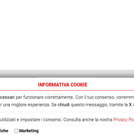
INFORMATIVA COOKIE
cessari
per funzionare correttamente. Con il tuo consenso, vorremm
per una migliore esperienza. Se
chiudi
questo messaggio, tramite la
X
i
A CIVICA "NICOLÒ E PAOLA FRANCONE" - ARCHIVIO STORICO "FILIPPO
Via Vittorio Emanuele II, 1 - 10023 Chieri (TO)
utilizzati e impostare i consensi. Consulta anche la nostra
Privacy Po
. 0119428400 -
biblioteca@comune.chieri.to.it
-
archivio@comune.chieri.t
tiche
Marketing