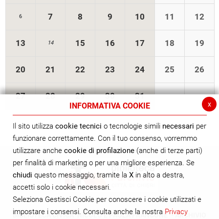
7
8
9
10
11
12
6
13
15
16
17
18
19
14
20
21
22
23
24
25
26
27
28
29
30
31
x
INFORMATIVA COOKIE
Il sito utilizza
cookie tecnici
o tecnologie simili
necessari
per
funzionare correttamente. Con il tuo consenso, vorremmo
utilizzare anche
cookie di profilazione
(anche di terze parti)
per finalità di marketing o per una migliore esperienza. Se
chiudi
questo messaggio, tramite la
X
in alto a destra,
accetti solo i cookie necessari.
Seleziona Gestisci Cookie per conoscere i cookie utilizzati e
impostare i consensi. Consulta anche la nostra
Privacy
BIBLIOTECA CIVICA "NICOLÒ E PAOLA FRANCONE" - ARCHIVIO