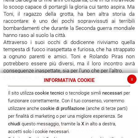
lo scoop capace di portargli la gloria cui tanto aspira. Ma
Toni, il ragazzo della grotta, ha ben altra storia da
raccontare: è uno dei pochi sopravvissuti ai terribili
bombardamenti che durante la Seconda guerra mondiale
hanno raso al suolo la città.
Attraverso i suoi occhi di dodicenne riviviamo quella
tempesta di fuoco inaspettata e furiosa, che ha strappato
a ognuno parenti e amici. Toni e Rolando Piras non
potrebbero essere più diversi, ma il loro incontro avrà
conseguenze inaspettate, sia per l'uno che per l'altro.
Età di lettura: da 10 anni.
x
INFORMATIVA COOKIE
Il sito utilizza
cookie tecnici
o tecnologie simili
necessari
per
funzionare correttamente. Con il tuo consenso, vorremmo
utilizzare anche
cookie di profilazione
(anche di terze parti)
per finalità di marketing o per una migliore esperienza. Se
chiudi
questo messaggio, tramite la
X
in alto a destra,
accetti solo i cookie necessari.