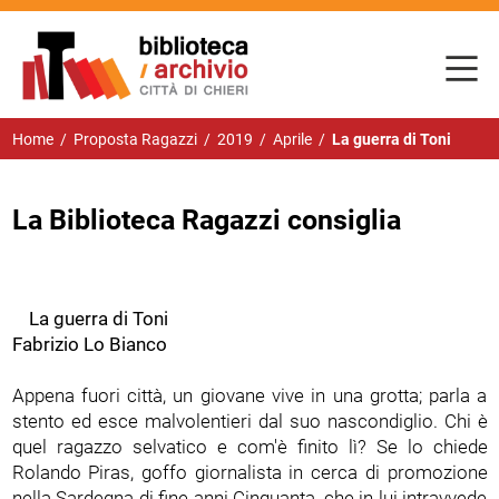
Home
/
Proposta Ragazzi
/
2019
/
Aprile
/
La guerra di Toni
La Biblioteca Ragazzi consiglia
La guerra di Toni
Fabrizio Lo Bianco
Appena fuori città, un giovane vive in una grotta; parla a
stento ed esce malvolentieri dal suo nascondiglio. Chi è
quel ragazzo selvatico e com'è finito lì? Se lo chiede
Rolando Piras, goffo giornalista in cerca di promozione
nella Sardegna di fine anni Cinquanta, che in lui intravvede